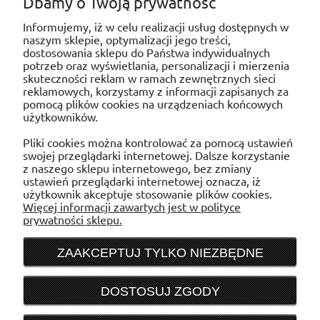
Dbamy o Twoją prywatność
Odbiór
bezpłatnie
bezpłatnie
-
osobisty
Informujemy, iż w celu realizacji usług dostępnych w
naszym sklepie, optymalizacji jego treści,
dostosowania sklepu do Państwa indywidualnych
potrzeb oraz wyświetlania, personalizacji i mierzenia
skuteczności reklam w ramach zewnętrznych sieci
reklamowych, korzystamy z informacji zapisanych za
pomocą plików cookies na urządzeniach końcowych
użytkowników.
POMOC
Pliki cookies można kontrolować za pomocą ustawień
swojej przeglądarki internetowej. Dalsze korzystanie
MOJE KONTO
z naszego sklepu internetowego, bez zmiany
ustawień przeglądarki internetowej oznacza, iż
użytkownik akceptuje stosowanie plików cookies.
PŁATNOŚCI I DOSTAWA
Więcej informacji zawartych jest w polityce
prywatności sklepu.
INFORMACJE
ZAAKCEPTUJ TYLKO NIEZBĘDNE
O NAS
DOSTOSUJ ZGODY
Sklep internetowy WENTYLACJAB2B