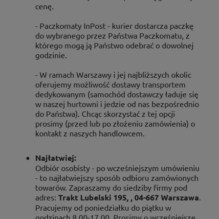
cenę.
- Paczkomaty InPost - kurier dostarcza paczkę
do wybranego przez Państwa Paczkomatu, z
którego mogą ją Państwo odebrać o dowolnej
godzinie.
- W ramach Warszawy i jej najbliższych okolic
oferujemy możliwość dostawy transportem
dedykowanym (samochód dostawczy ładuje się
w naszej hurtowni i jedzie od nas bezpośrednio
do Państwa). Chcąc skorzystać z tej opcji
prosimy (przed lub po złożeniu zamówienia) o
kontakt z naszych handlowcem.
Najłatwiej:
Odbiór osobisty - po wcześniejszym umówieniu
- ­to najłatwiejszy sposób odbioru zamówionych
towarów. Zapraszamy do siedziby firmy pod
adres:
Trakt Lubelski 195, , 04-667 Warszawa
.
Pracujemy od poniedziałku do piątku w
godzinach 8.00-17.00. Prosimy o wcześniejsze