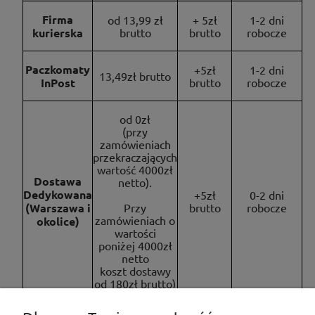
Firma
od 13,99 zł
+ 5zł
1-2 dni
kurierska
brutto
brutto
robocze
Paczkomaty
+5zł
1-2 dni
13,49zł brutto
InPost
brutto
robocze
od 0zł
(przy
zamówieniach
przekraczających
wartość 4000zł
Dostawa
netto).
Dedykowana
+5zł
0-2 dni
(Warszawa i
Przy
brutto
robocze
zamówieniach o
okolice)
wartości
poniżej 4000zł
netto
koszt dostawy
od 180zł brutto)