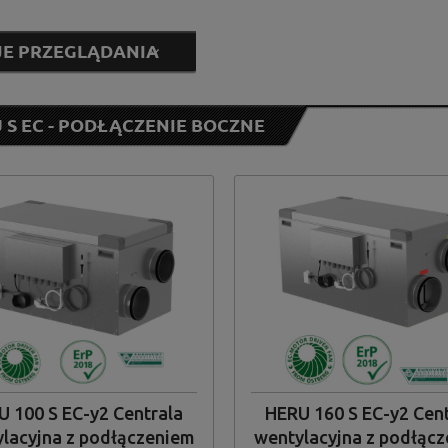
E PRZEGLĄDANIA
 S EC - PODŁĄCZENIE BOCZNE
tberg
(4)
od
do
 100 S EC-y2 Centrala
HERU 160 S EC-y2 Cen
lacyjna z podłączeniem
wentylacyjna z podłąc