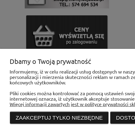
Dbamy o Twoją prywatność
Informujemy, iż w celu realizacji usług dostępnych w nasz
personalizacji i mierzenia skuteczności reklam w ramach 
końcowych użytkowników.
POMOC
MOJE KONTO
Pliki cookies można kontrolować za pomocą ustawień swoje
Reklamacje
Twoje zamówieni
internetowej oznacza, iż użytkownik akceptuje stosowanie
Regulamin
Ustawienia konta
Więcej informacji zawartych jest w polityce prywatności sk
Przechowalnia
ZAAKCEPTUJ TYLKO NIEZBĘDNE
DOSTO