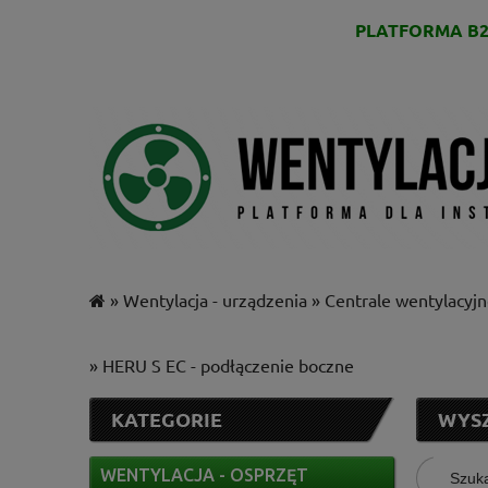
PLATFORMA B2
»
Wentylacja - urządzenia
»
Centrale wentylacyj
»
HERU S EC - podłączenie boczne
KATEGORIE
WYS
WENTYLACJA - OSPRZĘT