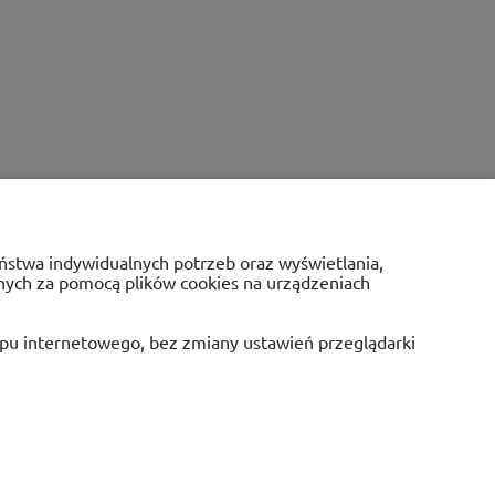
Państwa indywidualnych potrzeb oraz wyświetlania,
anych za pomocą plików cookies na urządzeniach
E
O NAS
epu internetowego, bez zmiany ustawień przeglądarki
ków cookies
Kontakt
tności
Program lojalnościowy
O firmie