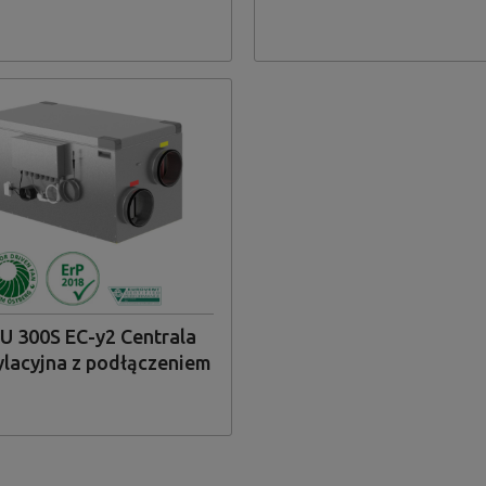
bocznym
bocznym
U 300S EC-y2 Centrala
lacyjna z podłączeniem
bocznym