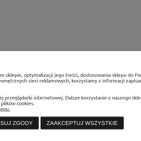
ym sklepie, optymalizacji jego treści, dostosowania sklepu do 
zewnętrznych sieci reklamowych, korzystamy z informacji zapis
PŁATNOŚCI I DOSTAWA
INFORMACJ
j przeglądarki internetowej. Dalsze korzystanie z naszego skl
a
Formy płatności
Ustawienia pli
 plików cookies.
Koszt dostawy
Polityka prywa
lepu.
Czas realizacji zamówienia
Jak kupować?
SUJ ZGODY
ZAAKCEPTUJ WSZYSTKIE
Sklep internetowy WENTYLACJAB2B
e-mail:
sklep@wentylacjab2b.pl
ul. Trakt Lubelski 195, 04-667 Warszawa