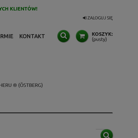
YCH KLIENTÓW!
ZALOGUJ SIĘ
KOSZYK:
IRMIE
KONTAKT
(pusty)
 HERU ® (ÖSTBERG)