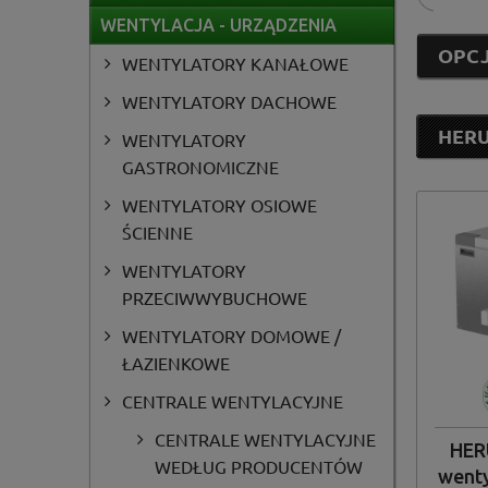
WENTYLACJA - URZĄDZENIA
OPCJ
WENTYLATORY KANAŁOWE
WENTYLATORY DACHOWE
HERU
WENTYLATORY
Ös
GASTRONOMICZNE
WENTYLATORY OSIOWE
ŚCIENNE
WENTYLATORY
PRZECIWWYBUCHOWE
WENTYLATORY DOMOWE /
ŁAZIENKOWE
CENTRALE WENTYLACYJNE
CENTRALE WENTYLACYJNE
HERU
WEDŁUG PRODUCENTÓW
wenty