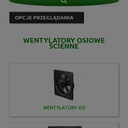
OPCJE PRZEGLĄDANIA
WENTYLATORY OSIOWE
S&P / Venture Industries
(131)
ŚCIENNE
Vents Group
(15)
od
do
FILTRUJ
WENTYLATORY OV