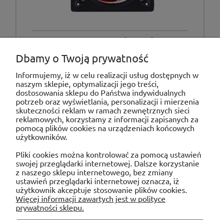
COMPACT HCFB/4-250/HA
Dbamy o Twoją prywatność
Informujemy, iż w celu realizacji usług dostępnych w
naszym sklepie, optymalizacji jego treści,
dostosowania sklepu do Państwa indywidualnych
potrzeb oraz wyświetlania, personalizacji i mierzenia
skuteczności reklam w ramach zewnętrznych sieci
«
»
1
2
3
4
5
...
13
reklamowych, korzystamy z informacji zapisanych za
pomocą plików cookies na urządzeniach końcowych
użytkowników.
POMOC
Pliki cookies można kontrolować za pomocą ustawień
swojej przeglądarki internetowej. Dalsze korzystanie
MOJE KONTO
z naszego sklepu internetowego, bez zmiany
ustawień przeglądarki internetowej oznacza, iż
użytkownik akceptuje stosowanie plików cookies.
PŁATNOŚCI I DOSTAWA
Więcej informacji zawartych jest w polityce
prywatności sklepu.
INFORMACJE