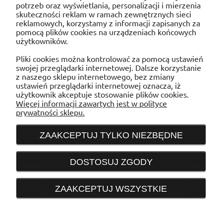
potrzeb oraz wyświetlania, personalizacji i mierzenia
skuteczności reklam w ramach zewnętrznych sieci
reklamowych, korzystamy z informacji zapisanych za
pomocą plików cookies na urządzeniach końcowych
użytkowników.
POMOC
Pliki cookies można kontrolować za pomocą ustawień
swojej przeglądarki internetowej. Dalsze korzystanie
MOJE KONTO
z naszego sklepu internetowego, bez zmiany
ustawień przeglądarki internetowej oznacza, iż
użytkownik akceptuje stosowanie plików cookies.
PŁATNOŚCI I DOSTAWA
Więcej informacji zawartych jest w polityce
prywatności sklepu.
INFORMACJE
ZAAKCEPTUJ TYLKO NIEZBĘDNE
O NAS
DOSTOSUJ ZGODY
Sklep internetowy WENTYLACJAB2B
e-mail:
sklep@wentylacjab2b.pl
ZAAKCEPTUJ WSZYSTKIE
ul. Trakt Lubelski 195, 04-667 Warszawa
NIP: 1132900215