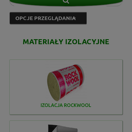
OPCJE PRZEGLĄDANIA
MATERIAŁY IZOLACYJNE
Inne
(8)
Lindab
(4)
od
do
IZOLACJA ROCKWOOL
FILTRUJ