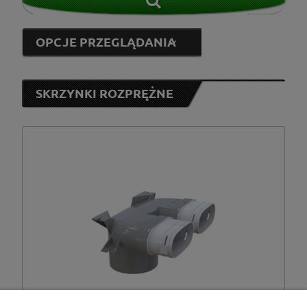
OPCJE PRZEGLĄDANIA
SKRZYNKI ROZPRĘŻNE
Vents Group
(1)
od
do
FILTRUJ