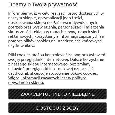
Dbamy o Twoją prywatność
FlexiVent 0810125/52х2 - Skrzynka
Informujemy, iż w celu realizacji usług dostępnych w
rozprężna 2-króćcowa
naszym sklepie, optymalizacji jego treści,
dostosowania sklepu do Państwa indywidualnych
potrzeb oraz wyświetlania, personalizacji i mierzenia
skuteczności reklam w ramach zewnętrznych sieci
reklamowych, korzystamy z informacji zapisanych za
pomocą plików cookies na urządzeniach końcowych
użytkowników.
POMOC
Pliki cookies można kontrolować za pomocą ustawień
swojej przeglądarki internetowej. Dalsze korzystanie
MOJE KONTO
z naszego sklepu internetowego, bez zmiany
ustawień przeglądarki internetowej oznacza, iż
użytkownik akceptuje stosowanie plików cookies.
PŁATNOŚCI I DOSTAWA
Więcej informacji zawartych jest w polityce
prywatności sklepu.
INFORMACJE
ZAAKCEPTUJ TYLKO NIEZBĘDNE
O NAS
DOSTOSUJ ZGODY
Sklep internetowy WENTYLACJAB2B