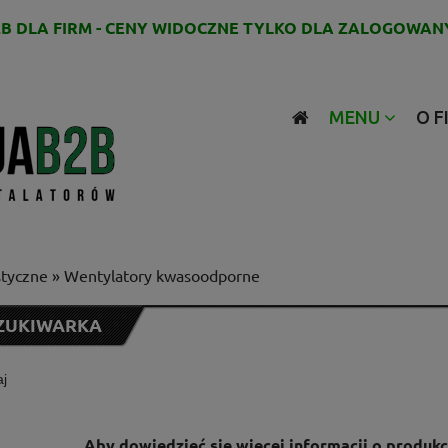
B DLA FIRM - CENY WIDOCZNE TYLKO DLA ZALOGOWAN
MENU
O F
styczne
»
Wentylatory kwasoodporne
ZUKIWARKA
Aby dowiedzieć się więcej informacji o produk