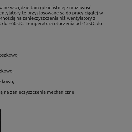
ne wszędzie tam gdzie istnieje możliwość
ntylatory te przystosowane są do pracy ciągłej w
rnością na zanieczyszczenia niż wentylatory z
 do +60stC. Temperatura otoczenia od -15stC do
roszkowo,
zkowo,
szkowo,
ią na zanieczyszczenia mechaniczne
e