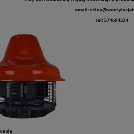
email:
sklep@wentylacjab
tel: 574694534
wanie