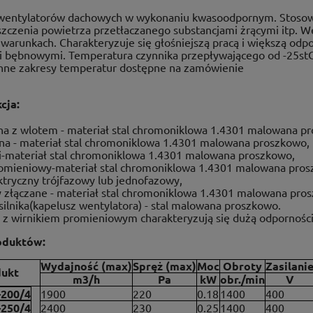
wentylatorów dachowych w wykonaniu kwasoodpornym. Stosowa
zczenia powietrza przetłaczanego substancjami żrącymi itp. We
warunkach. Charakteryzuje się głośniejszą pracą i większą odpo
i bębnowymi. Temperatura czynnika przepływającego od -25stC
Inne zakresy temperatur dostępne na zamówienie
cja:
lna z wlotem - materiał stal chromoniklowa 1.4301 malowana p
rna - materiał stal chromoniklowa 1.4301 malowana proszkowo,
i-materiał stal chromoniklowa 1.4301 malowana proszkowo,
romieniowy-materiał stal chromoniklowa 1.4301 malowana pros
ektryczny trójfazowy lub jednofazowy,
 złączane - materiał stal chromoniklowa 1.4301 malowana pro
ilnika(kapelusz wentylatora) - stal malowana proszkowo.
 z wirnikiem promieniowym charakteryzują się dużą odpornośc
oduktów:
Wydajność (max)
Spręż (max)
Moc
Obroty
Zasilani
dukt
m3/h
Pa
kW
obr./min
V
200/4
1900
220
0.18
1400
400
250/4
2400
230
0.25
1400
400