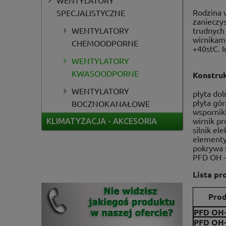
WENTYLATORY
Rodzina 
SPECJALISTYCZNE
zanieczys
WENTYLATORY
trudnych 
wirnikam
CHEMOODPORNE
+40stC. 
WENTYLATORY
KWASOODPORNE
Konstruk
WENTYLATORY
płyta do
płyta gó
BOCZNOKANAŁOWE
wspornik
wirnik p
KLIMATYZACJA - AKCESORIA
silnik el
elementy
pokrywa s
PFD OH -
Lista pr
Pro
PFD OH-
PFD OH-