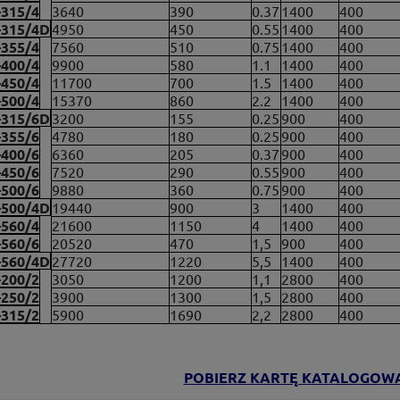
315/4
3640
390
0.37
1400
400
-315/4D
4950
450
0.55
1400
400
355/4
7560
510
0.75
1400
400
400/4
9900
580
1.1
1400
400
450/4
11700
700
1.5
1400
400
500/4
15370
860
2.2
1400
400
-315/6D
3200
155
0.25
900
400
355/6
4780
180
0.25
900
400
400/6
6360
205
0.37
900
400
450/6
7520
290
0.55
900
400
500/6
9880
360
0.75
900
400
-500/4D
19440
900
3
1400
400
560/4
21600
1150
4
1400
400
560/6
20520
470
1,5
900
400
-560/4D
27720
1220
5,5
1400
400
200/2
3050
1200
1,1
2800
400
250/2
3900
1300
1,5
2800
400
315/2
5900
1690
2,2
2800
400
POBIERZ KARTĘ KATALOGOW