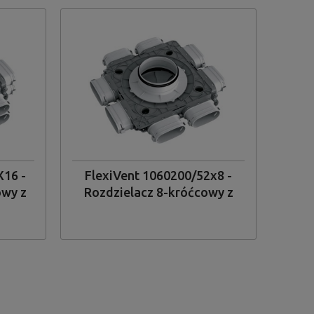
X16 -
FlexiVent 1060200/52x8 -
owy z
Rozdzielacz 8-króćcowy z
go
tworzywa sztucznego
8x52/200 mm