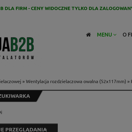
B DLA FIRM - CENY WIDOCZNE TYLKO DLA ZALOGOWAN
MENU
O F
ielaczowej
»
Wentylacja rozdzielaczowa owalna (52x117mm)
»
ZUKIWARKA
E PRZEGLĄDANIA