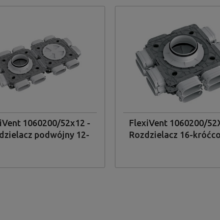
iVent 1060200/52x12 -
FlexiVent 1060200/52
dzielacz podwójny 12-
Rozdzielacz 16-króćc
róćcowy z tworzywa
tworzywa sztuczne
ucznego 12x52/200mm
16x52/200mm