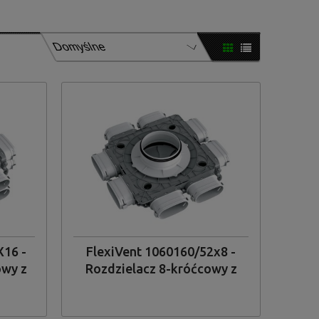
FILTRUJ
X16 -
FlexiVent 1060160/52x8 -
owy z
Rozdzielacz 8-króćcowy z
go
tworzywa sztucznego
8x52/160 mm