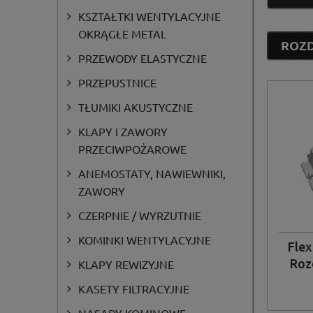
KSZTAŁTKI WENTYLACYJNE
OKRĄGŁE METAL
ROZD
Ve
PRZEWODY ELASTYCZNE
PRZEPUSTNICE
TŁUMIKI AKUSTYCZNE
KLAPY I ZAWORY
PRZECIWPOŻAROWE
ANEMOSTATY, NAWIEWNIKI,
ZAWORY
CZERPNIE / WYRZUTNIE
KOMINKI WENTYLACYJNE
Flex
Roz
KLAPY REWIZYJNE
k
KASETY FILTRACYJNE
szt