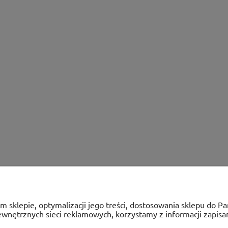
ym sklepie, optymalizacji jego treści, dostosowania sklepu do 
zewnętrznych sieci reklamowych, korzystamy z informacji zapis
PŁATNOŚCI I DOSTAWA
INFORMACJ