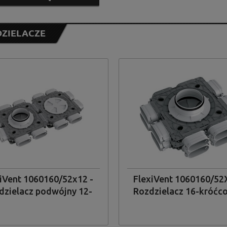
ZIELACZE
nts Group
(6)
od
do
iVent 1060160/52x12 -
FlexiVent 1060160/52
dzielacz podwójny 12-
Rozdzielacz 16-króćc
róćcowy z tworzywa
tworzywa sztuczne
ucznego 12x52/160mm
16x52/160mm