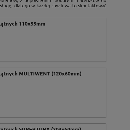
roblemów, z odpowiednim doborem materiałów do
sługę, dlatego w każdej chwili warto skontaktować
kątnych 110x55mm
kątnych MULTIWENT (120x60mm)
kątnych SUPERTUBA (204x60mm)