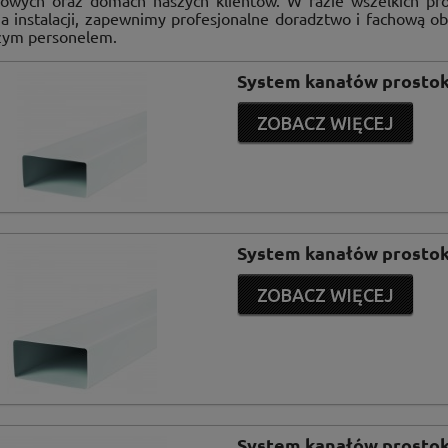
owych oraz domach naszych klientów. W razie wszelkich p
a instalacji, zapewnimy profesjonalne doradztwo i fachową ob
szym personelem.
System kanałów prosto
ZOBACZ WIĘCEJ
System kanałów prosto
ZOBACZ WIĘCEJ
System kanałów prosto