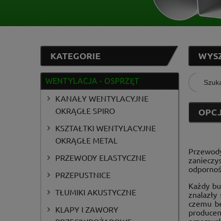
KATEGORIE
WYS
WENTYLACJA - OSPRZĘT
KANAŁY WENTYLACYJNE
OKRĄGŁE SPIRO
OPCJ
KSZTAŁTKI WENTYLACYJNE
OKRĄGŁE METAL
Przewody
Ve
PRZEWODY ELASTYCZNE
zanieczy
odpornośc
PRZEPUSTNICE
Każdy bu
TŁUMIKI AKUSTYCZNE
znalazły
czemu bę
KLAPY I ZAWORY
producen