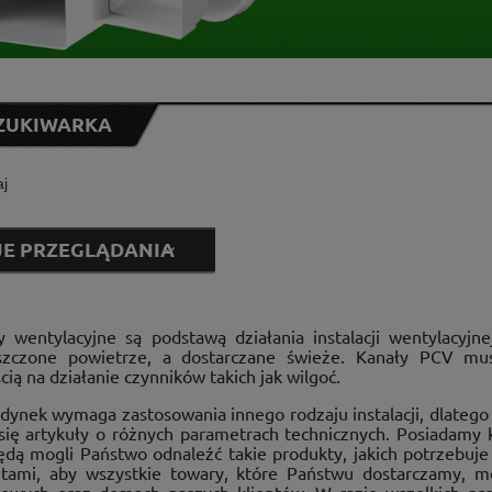
ZUKIWARKA
E PRZEGLĄDANIA
 wentylacyjne są podstawą działania instalacji wentylacyjn
nts Group
(108)
szczone powietrze, a dostarczane świeże. Kanały PCV mus
od
ią na działanie czynników takich jak wilgoć.
dynek wymaga zastosowania innego rodzaju instalacji, dlatego
do
 się artykuły o różnych parametrach technicznych. Posiadamy 
dą mogli Państwo odnaleźć takie produkty, jakich potrzeb
tami, aby wszystkie towary, które Państwu dostarczamy, m