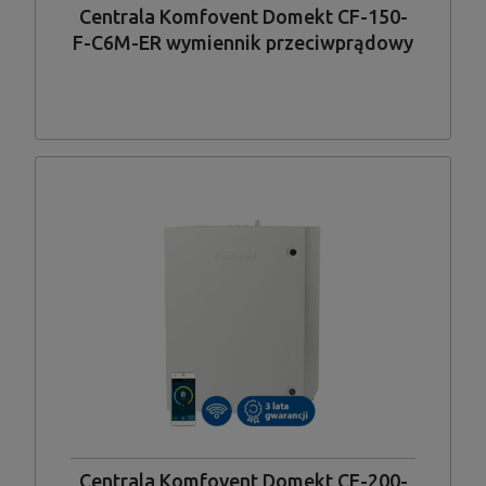
Centrala Komfovent Domekt CF-150-
F-C6M-ER wymiennik przeciwprądowy
entalpiczny, wykonanie płaskie,
podwieszane
Centrala Komfovent Domekt CF-200-