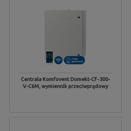
Centrala Komfovent Domekt-CF-300-
V-C6M, wymiennik przeciwprądowy
standardowy, układ króćców pionowy