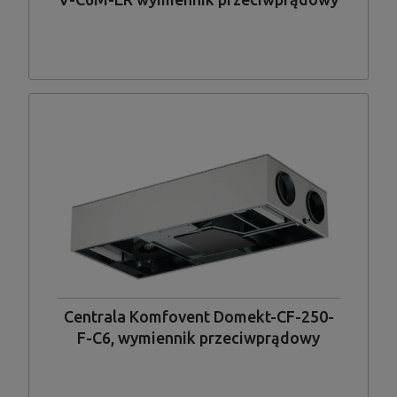
entalpiczny, układ króćców pionowy
Centrala Komfovent Domekt-CF-250-
F-C6, wymiennik przeciwprądowy
standardowy, wykonanie płaskie,
podwieszane