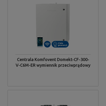
Centrala Komfovent Domekt-CF-300-
V-C6M-ER wymiennik przeciwprądowy
entalpiczny, układ króćców pionowy