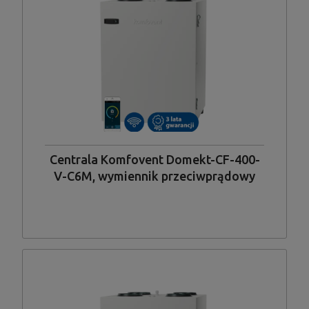
Centrala Komfovent Domekt-CF-400-
V-C6M, wymiennik przeciwprądowy
standardowy, układ króćców pionowy