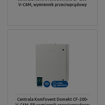
V-C6M, wymiennik przeciwprądowy
standardowy, układ króćców pionowy
Centrala Komfovent Domekt CF-200-
V-C6M-ER wymiennik przeciwprądowy