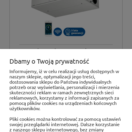
Centrala Komfovent Domekt-CF-500-
F-C6M-ER wymiennik przeciwprądowy
Dbamy o Twoją prywatność
entalpiczny, wykonanie płaskie,
Informujemy, iż w celu realizacji usług dostępnych w
podwieszane
naszym sklepie, optymalizacji jego treści,
dostosowania sklepu do Państwa indywidualnych
potrzeb oraz wyświetlania, personalizacji i mierzenia
skuteczności reklam w ramach zewnętrznych sieci
«
»
1
2
reklamowych, korzystamy z informacji zapisanych za
pomocą plików cookies na urządzeniach końcowych
użytkowników.
POMOC
Pliki cookies można kontrolować za pomocą ustawień
swojej przeglądarki internetowej. Dalsze korzystanie
MOJE KONTO
z naszego sklepu internetowego, bez zmiany