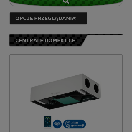
OPCJE PRZEGLĄDANIA
CENTRALE DOMEKT CF
Komfovent
(18)
od
do
FILTRUJ