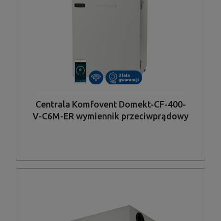
Centrala Komfovent Domekt-CF-400-
V-C6M-ER wymiennik przeciwprądowy
entalpiczny, układ króćców pionowy