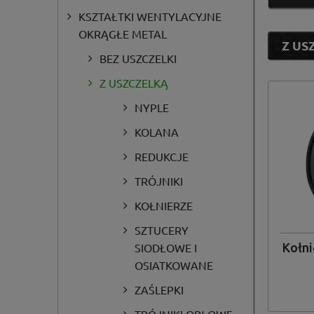
KSZTAŁTKI WENTYLACYJNE
OKRĄGŁE METAL
Z US
Li
BEZ USZCZELKI
Z USZCZELKĄ
NYPLE
KOLANA
REDUKCJE
TRÓJNIKI
KOŁNIERZE
SZTUCERY
Kołni
SIODŁOWE I
OSIATKOWANE
ZAŚLEPKI