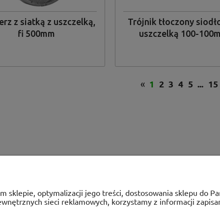
erz z siatką z uszczelką,
Trójnik tłoczony siodł
fi 500mm
uszczelką 100-100
«
1
2
3
4
5
...
15
ym sklepie, optymalizacji jego treści, dostosowania sklepu do 
zewnętrznych sieci reklamowych, korzystamy z informacji zapis
PŁATNOŚCI I DOSTAWA
INFORMACJ