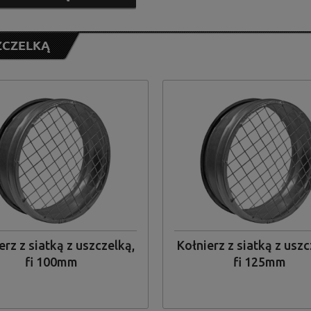
ZCZELKĄ
ndab
(175)
od
do
erz z siatką z uszczelką,
Kołnierz z siatką z uszc
fi 100mm
fi 125mm