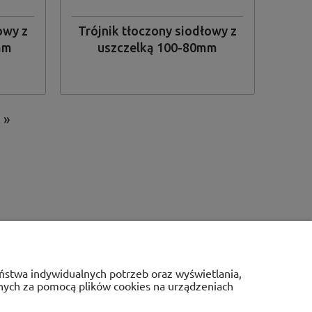
owy z
Trójnik tłoczony siodłowy z
mm
uszczelką 100-80mm
»
Państwa indywidualnych potrzeb oraz wyświetlania,
anych za pomocą plików cookies na urządzeniach
E
O NAS