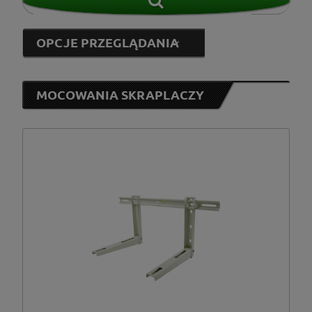
OPCJE PRZEGLĄDANIA
MOCOWANIA SKRAPLACZY
Lindab
(2)
od
do
FILTRUJ