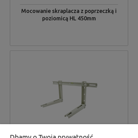
Mocowanie skraplacza z poprzeczką i
poziomicą HL 450mm
Dbamy o Twoją prywatność