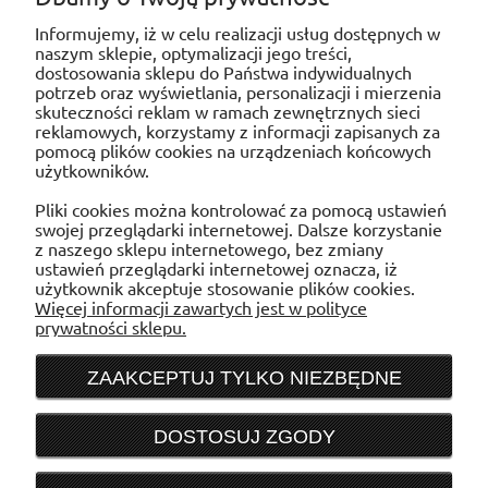
Mocowanie skraplacza z poprzeczką i
Informujemy, iż w celu realizacji usług dostępnych w
poziomicą HL 550mm
naszym sklepie, optymalizacji jego treści,
dostosowania sklepu do Państwa indywidualnych
potrzeb oraz wyświetlania, personalizacji i mierzenia
skuteczności reklam w ramach zewnętrznych sieci
reklamowych, korzystamy z informacji zapisanych za
pomocą plików cookies na urządzeniach końcowych
użytkowników.
POMOC
Pliki cookies można kontrolować za pomocą ustawień
swojej przeglądarki internetowej. Dalsze korzystanie
MOJE KONTO
z naszego sklepu internetowego, bez zmiany
ustawień przeglądarki internetowej oznacza, iż
użytkownik akceptuje stosowanie plików cookies.
PŁATNOŚCI I DOSTAWA
Więcej informacji zawartych jest w polityce
prywatności sklepu.
INFORMACJE
ZAAKCEPTUJ TYLKO NIEZBĘDNE
O NAS
DOSTOSUJ ZGODY
Sklep internetowy WENTYLACJAB2B
e-mail:
sklep@wentylacjab2b.pl